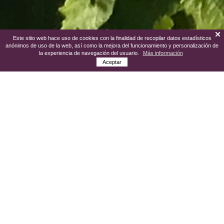
Este sitio web hace uso de cookies con la finalidad de recopilar datos estadísticos
anónimos de uso de la web, así como la mejora del funcionamiento y personalización de
la experiencia de navegación del usuario.
Más información
Aceptar
Aldeanueva de Ebro, ubicada en la parte
más oriental de La Rioja, bien la
podríamos denominar como ”la Capital del
Viñedo de Rioja”.
El municipio es uno de los lugares de
referencia vitivinícola de la Denominación
y de la Zona, y donde podemos visitar su
Museo el Vino, o alguna de las bodegas