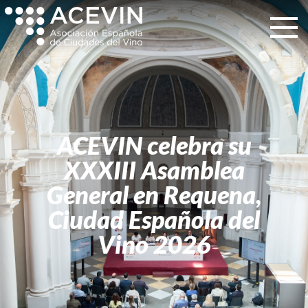
ACEVIN celebra su
XXXIII Asamblea
General en Requena,
Ciudad Española del
Vino 2026