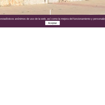
os estadísticos anónimos de uso de la web, así como la mejora del funcionamiento y personali
Aceptar
edra con portada y balcón de sillería en el centro de la
en uno de sus laterales está empotrado un escudo m
más de las típicas estancias de una casa de la época 
 un pequeño patio con
aljibe
propio. Actualmente funcio
s de calidad, etc.