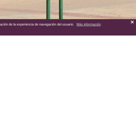
zación de la experiencia de navegación del usuario.
Más información
 fachada coronado por un escudo
antelado con las armas de los
y de su decoración, dispone de
na como edificio administrativo