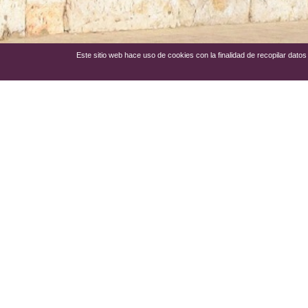
Este sitio web hace uso de cookies con la finalidad de recopilar dat
Casa palacio
de ladrillo y pi
con las armas de los Bayón, 
Arévalo, Bonilla y Bayón. Ade
una
bodega subterránea
y de
donde se llevan a cabo controle
Ver más