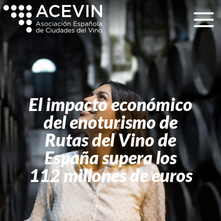
El impacto económico
del enoturismo de
Rutas del Vino de
España supera los
112 millones de euros