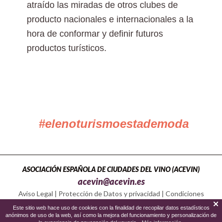
atraído las miradas de otros clubes de
producto nacionales e internacionales a la
hora de conformar y definir futuros
productos turísticos.
#elenoturismoestademoda
ASOCIACIÓN ESPAÑOLA DE CIUDADES DEL VINO (ACEVIN)
acevin@acevin.es
Aviso Legal
|
Protección de Datos y privacidad
|
Condiciones
Política de Cookies
Este sitio web hace uso de cookies con la finalidad de recopilar datos estadísticos
anónimos de uso de la web, así como la mejora del funcionamiento y personalización de