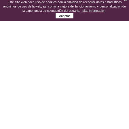
Este sitio web hace uso de cookies con la finalidad de recopilar datos estadísticos
anónimos de uso de la web, así como la mejora del funcionamiento y personalización de
la experiencia de navegación del usuario.
Más información
Aceptar
La Mancomunidad de Desarrollo Condado
de Huelva aúna a quince municipios de
esta comarca onubense que cuentan con
una historia íntimamente ligada a la
tradición vitivinícola
. La cultura del vino
está profundamente arraigada y se ve
reflejada en edificios, festividades...
La
Ruta del Vino del Condado de
Huelva
pone a disposición del visitante la
oportunidad de vivir experiencias únicas,