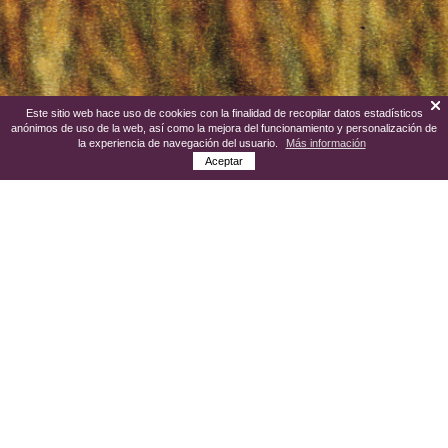
Este sitio web hace uso de cookies con la finalidad de recopilar datos estadísticos
anónimos de uso de la web, así como la mejora del funcionamiento y personalización de
la experiencia de navegación del usuario.
Más información
Aceptar
La monumental Iglesia de Santiago es un
grandioso proyecto comenzado en el año
1535 bajo la traza de Rodrigo Gil de
Hontañón considerado como uno de los
introductores del Renacimiento en
España, su proyecto lo llevarían a cabo
finalmente Juan de Saravia y Diego de